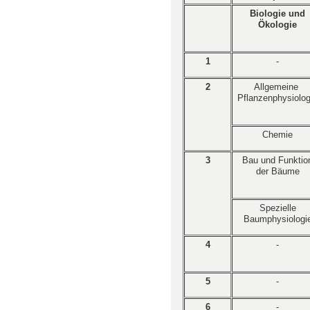
Biologie und
Ökologie
1
-
2
Allgemeine
Pflanzenphysiolog
Chemie
3
Bau und Funktio
der Bäume
Spezielle
Baumphysiologi
4
-
5
-
6
-