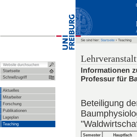
›
Sie sind hier:
Startseite
Teaching
Lehrveranstal
Informationen z
Startseite
Professur für 
Schnellzugriff
Aktuelles
Mitarbeiter
Beteiligung de
Forschung
Publikationen
Baumphysiolo
Lageplan
"Waldwirtscha
Teaching
Semester
Hauptfach