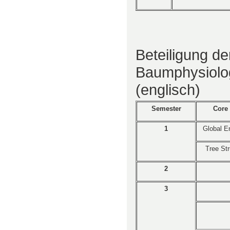
Beteiligung de
Baumphysiolo
(englisch)
Semester
Core 
1
Global E
Tree Str
2
3